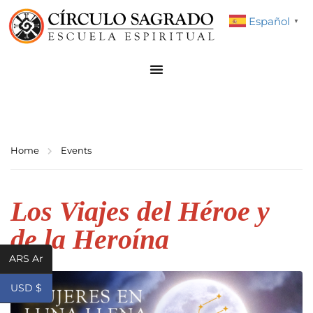
Español
▼
Home
Events
Los Viajes del Héroe y
de la Heroína
ARS Ar
USD $