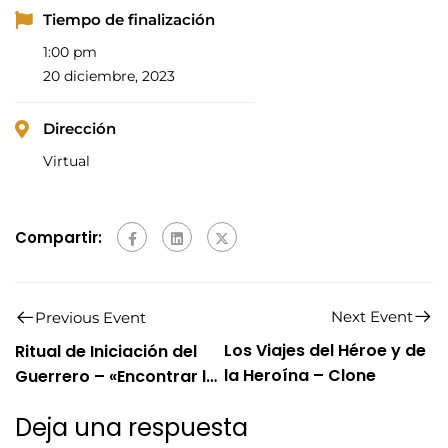
Tiempo de finalización
1:00 pm
20 diciembre, 2023
Dirección
Virtual
Compartir:
Next Event
Previous Event
Los Viajes del Héroe y de
Ritual de Iniciación del
la Heroína – Clone
Guerrero – «Encontrar la
fuerza y valentia en el
Deja una respuesta
poder interno»