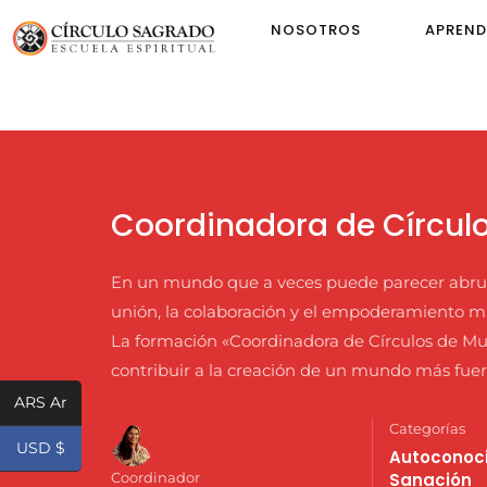
NOSOTROS
APREND
Coordinadora de Círculo
En un mundo que a veces puede parecer abrum
unión, la colaboración y el empoderamiento m
La formación «Coordinadora de Círculos de Muje
contribuir a la creación de un mundo más fuer
ARS Ar
Categorías
USD $
Autoconoc
Sanación
Coordinador