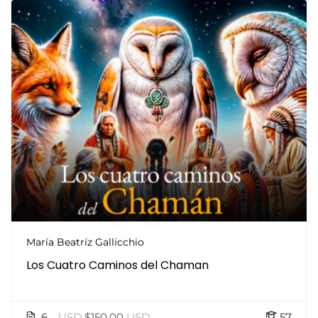
María Beatríz Gallicchio
Los Cuatro Caminos del Chaman
6
USD
$150.00
USD
57