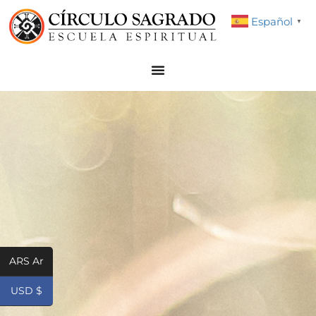
Español
▼
ARS Ar
USD $