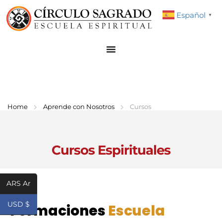
Español
▼
Home
Aprende con Nosotros
Cursos
Cursos Espirituales
ARS Ar
USD $
Formaciones
Escuela