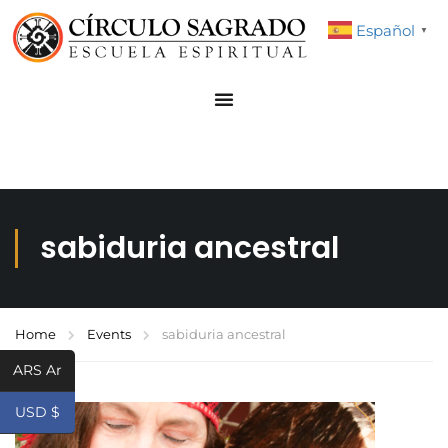
Español
▼
sabiduria ancestral
Home
Events
sabiduria ancestral
ARS Ar
USD $