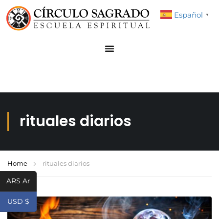
Español
▼
rituales diarios
Home
rituales diarios
ARS Ar
USD $