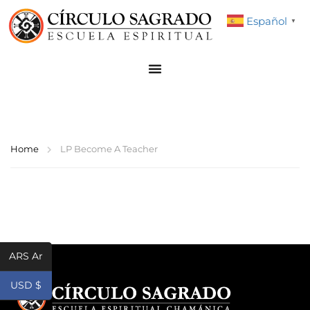
Español
▼
Home
LP Become A Teacher
ARS Ar
USD $