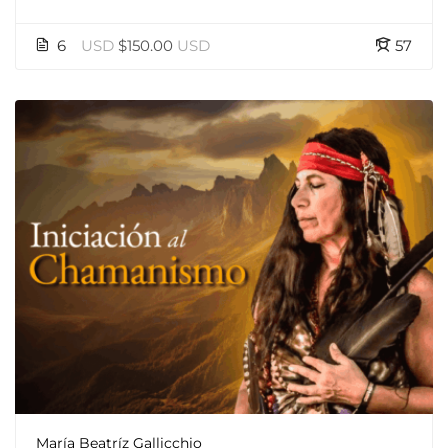
6
USD
$150.00
USD
57
María Beatríz Gallicchio