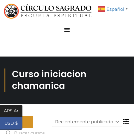
Español
▼
Curso iniciacion
chamanica
ARS Ar
USD $