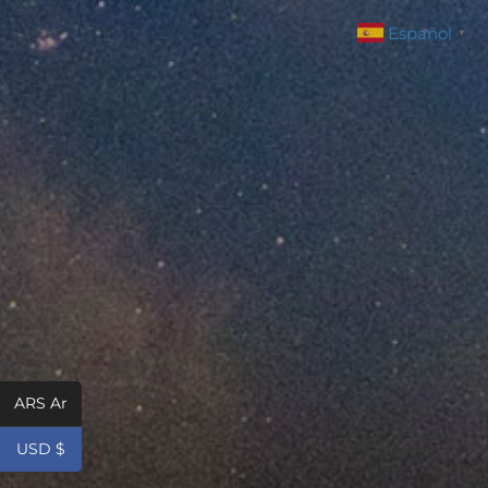
Español
▼
ARS Ar
USD $